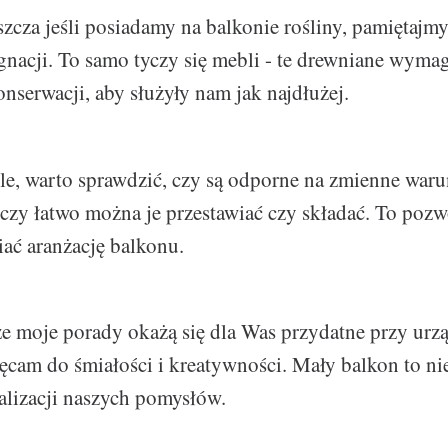
szcza jeśli posiadamy na balkonie rośliny, pamiętajmy
ęgnacji. To samo tyczy się mebli - te drewniane wyma
nserwacji, aby służyły nam jak najdłużej.
e, warto sprawdzić, czy są odporne na zmienne waru
 czy łatwo można je przestawiać czy składać. To poz
ać aranżację balkonu.
e moje porady okażą się dla Was przydatne przy urz
cam do śmiałości i kreatywności. Mały balkon to nie
ealizacji naszych pomysłów.