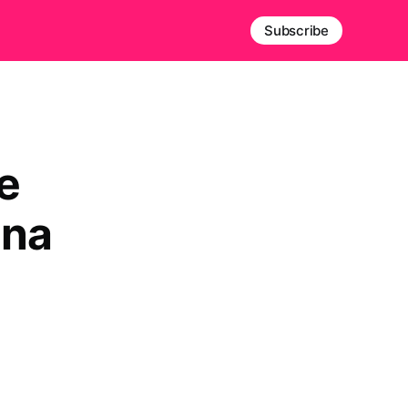
Subscribe
e
 na