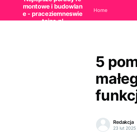
montowe i budowlan
Home
e - praceziemneswie
tajno.pl
5 pom
małeg
funkc
Redakcja
23 lut 2025