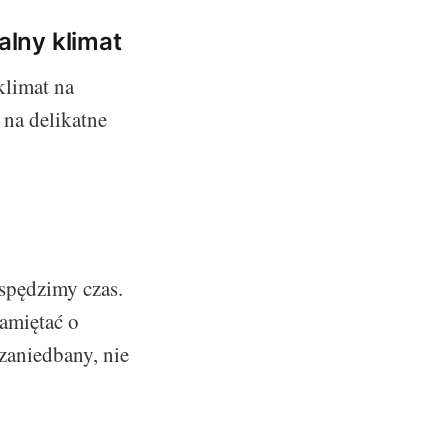
lny klimat
klimat na
na delikatne
 spędzimy czas.
amiętać o
 zaniedbany, nie