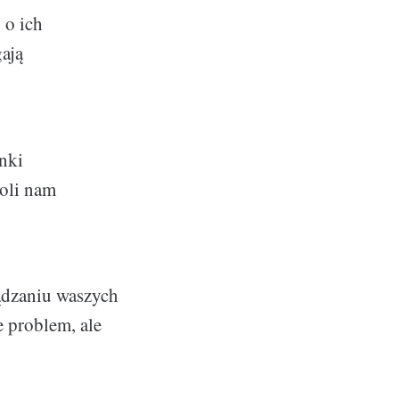
 o ich
gają
nki
woli nam
ądzaniu waszych
 problem, ale