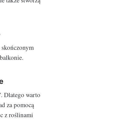
le także stworzą
o
Po skończonym
 balkonie.
e
. Dlatego warto
ład za pomocą
c z roślinami