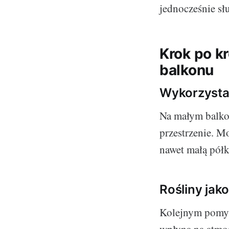
jednocześnie sł
Krok po k
balkonu
Wykorzysta
Na małym balkon
przestrzenie. M
nawet małą półk
Rośliny jak
Kolejnym pomysł