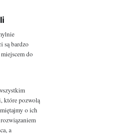
li
mylnie
i są bardzo
m miejscem do
wszystkim
i, które pozwolą
miętajmy o ich
m rozwiązaniem
ca, a