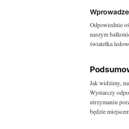
Wprowadzen
Odpowiednie ośw
naszym balkoni
światełka ledow
Podsumow
Jak widzimy, na
Wystarczy odpo
utrzymaniu porz
będzie miejscem