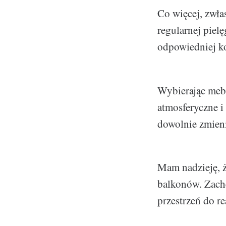
Co więcej, zwła
regularnej piel
odpowiedniej ko
Wybierając mebl
atmosferyczne i
dowolnie zmieni
Mam nadzieję, ż
balkonów. Zachę
przestrzeń do r