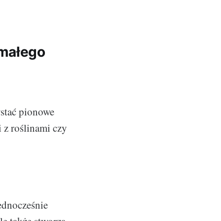
 małego
ystać pionowe
 z roślinami czy
jednocześnie