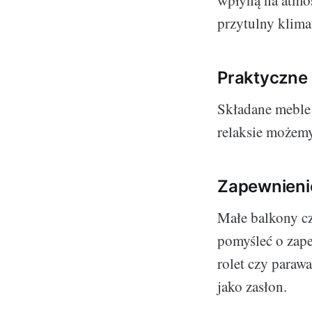
wpłyną na atmos
przytulny klima
Praktyczne 
Składane meble 
relaksie możemy 
Zapewnienie
Małe balkony cz
pomyśleć o zape
rolet czy paraw
jako zasłon.