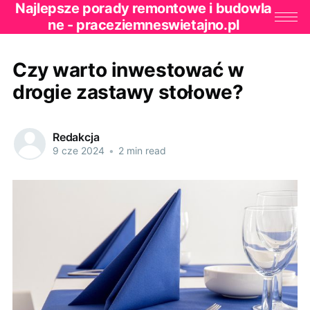
Najlepsze porady remontowe i budowla
ne - praceziemneswietajno.pl
Czy warto inwestować w
drogie zastawy stołowe?
Redakcja
9 cze 2024
•
2 min read