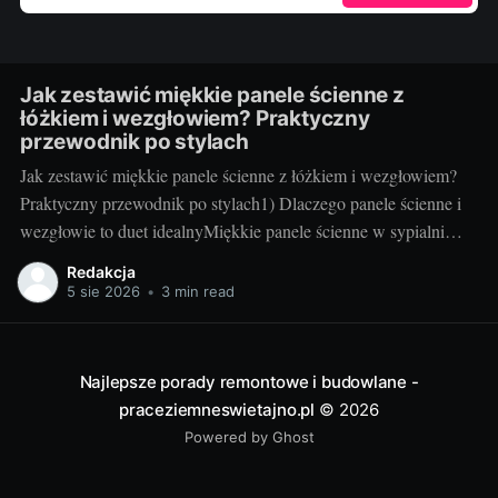
Jak zestawić miękkie panele ścienne z
łóżkiem i wezgłowiem? Praktyczny
przewodnik po stylach
Jak zestawić miękkie panele ścienne z łóżkiem i wezgłowiem?
Praktyczny przewodnik po stylach1) Dlaczego panele ścienne i
wezgłowie to duet idealnyMiękkie panele ścienne w sypialni
robią dwie rzeczy naraz: budują przytulny klimat i działają
Redakcja
praktycznie. Tłumią hałas, ocieplają ścianę odczuwalnie w
5 sie 2026
•
3 min read
dotyku, poprawiają komfort oparcia oraz zwiększają
bezpieczeństwo – to szczególnie
Najlepsze porady remontowe i budowlane -
praceziemneswietajno.pl
© 2026
Powered by Ghost