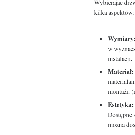
Wybierając drz
kilka aspektów:
Wymiary
w wyznacz
instalacji.
Materiał:
materiała
montażu (n
Estetyka:
Dostępne s
można dost