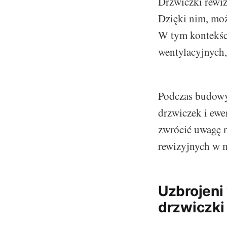
Drzwiczki rewiz
Dzięki nim, moż
W tym kontekści
wentylacyjnych,
Podczas budowy 
drzwiczek i ew
zwrócić uwagę 
rewizyjnych w m
Uzbrojeni
drzwiczki