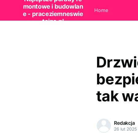
montowe i budowlan
Home
e - praceziemneswie
tajno.pl
Drzwi
bezpi
tak w
Redakcja
26 lut 2025