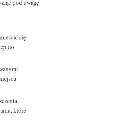
wziąć pod uwagę
mieścić się
tęp do
sowanymi
miejscu
czenia.
ania, które