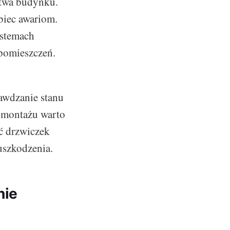
stwa budynku.
biec awariom.
ystemach
pomieszczeń.
rawdzanie stanu
 montażu warto
ć drzwiczek
uszkodzenia.
nie