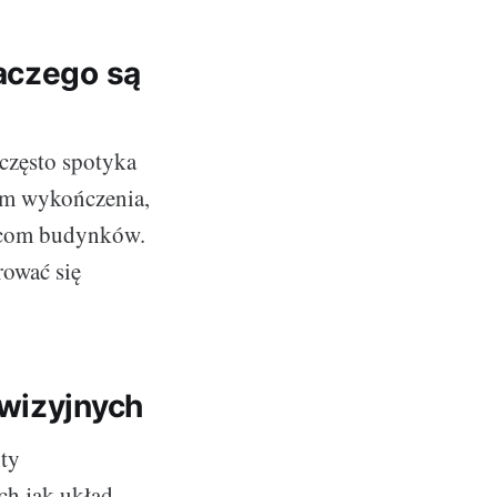
aczego są
często spotyka
em wykończenia,
ańcom budynków.
rować się
ewizyjnych
nty
ch jak układ