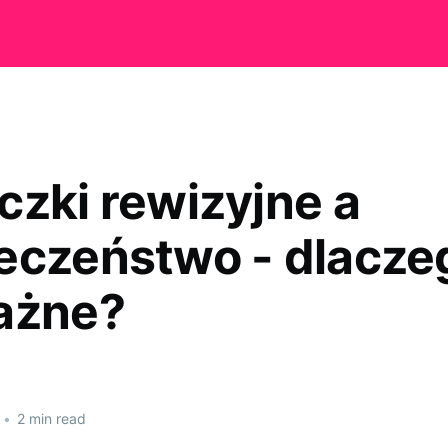
czki rewizyjne a
eczeństwo - dlacze
ażne?
•
2 min read