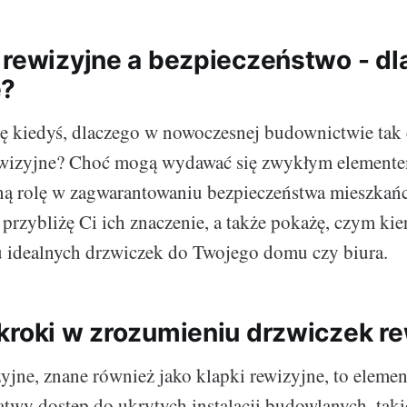
 rewizyjne a bezpieczeństwo - dl
e?
ię kiedyś, dlaczego w nowoczesnej budownictwie tak 
rewizyjne? Choć mogą wydawać się zwykłym element
otną rolę w zagwarantowaniu bezpieczeństwa mieszk
przybliżę Ci ich znaczenie, a także pokażę, czym kie
 idealnych drzwiczek do Twojego domu czy biura.
kroki w zrozumieniu drzwiczek r
yjne, znane również jako klapki rewizyjne, to eleme
atwy dostęp do ukrytych instalacji budowlanych, taki