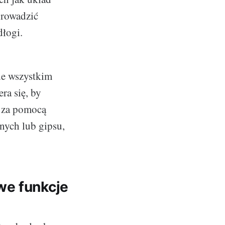
prowadzić
dłogi.
de wszystkim
era się, by
e za pomocą
nych lub gipsu,
we funkcje