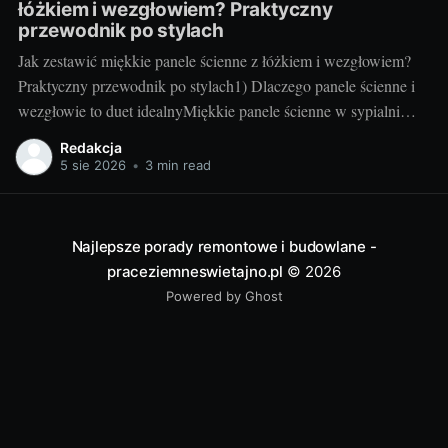
łóżkiem i wezgłowiem? Praktyczny
przewodnik po stylach
Jak zestawić miękkie panele ścienne z łóżkiem i wezgłowiem?
Praktyczny przewodnik po stylach1) Dlaczego panele ścienne i
wezgłowie to duet idealnyMiękkie panele ścienne w sypialni
robią dwie rzeczy naraz: budują przytulny klimat i działają
Redakcja
praktycznie. Tłumią hałas, ocieplają ścianę odczuwalnie w
5 sie 2026
•
3 min read
dotyku, poprawiają komfort oparcia oraz zwiększają
bezpieczeństwo – to szczególnie
Najlepsze porady remontowe i budowlane -
praceziemneswietajno.pl
© 2026
Powered by Ghost