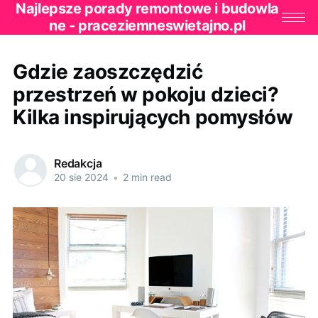
Najlepsze porady remontowe i budowla
ne - praceziemneswietajno.pl
Gdzie zaoszczędzić
przestrzeń w pokoju dzieci?
Kilka inspirujących pomysłów
Redakcja
20 sie 2024
•
2 min read