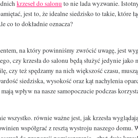
ednich
krzeseł do salonu
to nie lada wyzwanie. Istot
miętać, jest to, że idealne siedzisko to takie, które ł
Ale co to dokładnie oznacza?
entem, na który powinniśmy zwrócić uwagę, jest wy
ego, czy krzesła do salonu będą służyć jedynie jako m
lę, czy też spędzamy na nich większość czasu, musz
rdość siedziska, wysokość oraz kąt nachylenia oparci
e mają wpływ na nasze samopoczucie podczas korzysta
ie wszystko. równie ważne jest, jak krzesła wyglądają
winien współgrać z resztą wystroju naszego domu. Wa