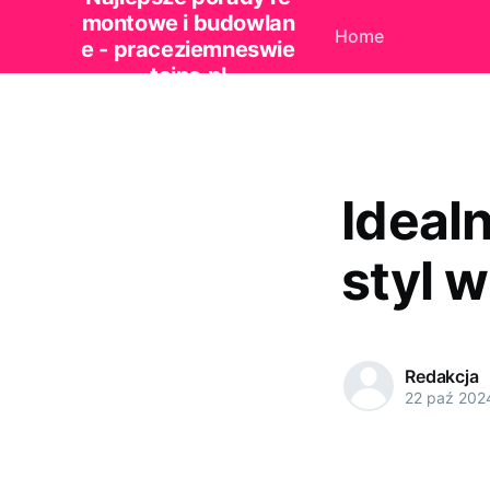
montowe i budowlan
Home
e - praceziemneswie
tajno.pl
Idealn
styl 
Redakcja
22 paź 202