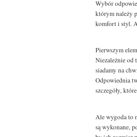
Wybór odpowi
którym należy pa
komfort i styl. 
Pierwszym elem
Niezależnie od t
siadamy na chwi
Odpowiednia twa
szczegóły, któr
Ale wygoda to n
są wykonane, po