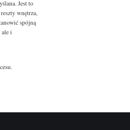
ślana. Jest to
 reszty wnętrza,
stanowić spójną
ale i
cesu.