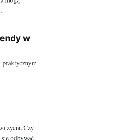
sła mogą
.
trendy w
ku praktycznym
wi życia. Czy
 się odbywać