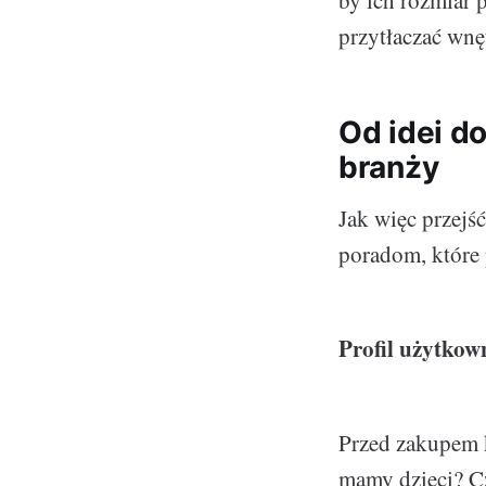
by ich rozmiar 
przytłaczać wnę
Od idei do
branży
Jak więc przejś
poradom, które
Profil użytkow
Przed zakupem k
mamy dzieci? C