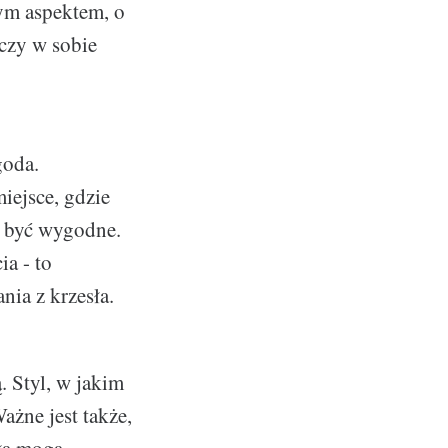
nym aspektem, o
ączy w sobie
goda.
iejsce, gdzie
ą być wygodne.
a - to
nia z krzesła.
. Styl, w jakim
żne jest także,