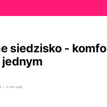
e siedzisko - komfor
w jednym
4
•
2 min read