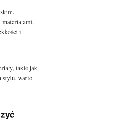
wskim.
i materiałami.
ekkości i
iały, takie jak
 stylu, warto
czyć