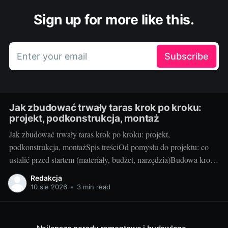
Sign up for more like this.
Enter your email
Subscribe
Jak zbudować trwały taras krok po kroku:
projekt, podkonstrukcja, montaż
Jak zbudować trwały taras krok po kroku: projekt,
podkonstrukcja, montażSpis treściOd pomysłu do projektu: co
ustalić przed startem (materiały, budżet, narzędzia)Budowa krok
po kroku: podkonstrukcja, drenaż, montaż desek i
Redakcja
wykończeniaPodsumowanie i utrzymanie: kontrola jakości,
10 sie 2026
•
3 min read
konserwacja oraz najczęstsze błędy1. Od pomysłu do projektu:
co ustalić przed startem (materiały, budżet, narzędzia)