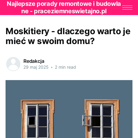
Najlepsze porady remontowe i budowla
ne - praceziemneswietajno.pl
Moskitiery - dlaczego warto je
mieć w swoim domu?
Redakcja
29 maj 2025
•
2 min read