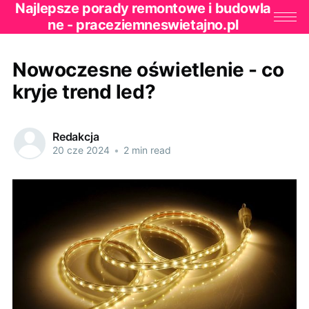
Najlepsze porady remontowe i budowla
ne - praceziemneswietajno.pl
Nowoczesne oświetlenie - co
kryje trend led?
Redakcja
20 cze 2024
•
2 min read