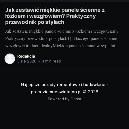
Jak zestawić miękkie panele ścienne z
łóżkiem i wezgłowiem? Praktyczny
przewodnik po stylach
Jak zestawić miękkie panele ścienne z łóżkiem i wezgłowiem?
Praktyczny przewodnik po stylach1) Dlaczego panele ścienne i
wezgłowie to duet idealnyMiękkie panele ścienne w sypialni
robią dwie rzeczy naraz: budują przytulny klimat i działają
Redakcja
praktycznie. Tłumią hałas, ocieplają ścianę odczuwalnie w
5 sie 2026
•
3 min read
dotyku, poprawiają komfort oparcia oraz zwiększają
bezpieczeństwo – to szczególnie
Najlepsze porady remontowe i budowlane -
praceziemneswietajno.pl
© 2026
Powered by Ghost