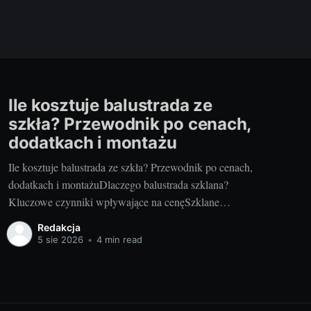
Ile kosztuje balustrada ze
szkła? Przewodnik po cenach,
dodatkach i montażu
Ile kosztuje balustrada ze szkła? Przewodnik po cenach,
dodatkach i montażuDlaczego balustrada szklana?
Kluczowe czynniki wpływające na cenęSzklane
balustrady łączą bezpieczeństwo, lekkość wizualną i
Redakcja
łatwość utrzymania. Na końcową cenę wpływają przede
5 sie 2026
•
4 min read
wszystkim: rodzaj szkła i jego grubość, system montażu,
miejsce zastosowania (wewnątrz/zewnątrz), długość i
skomplikowanie odcinków, a także dodatki