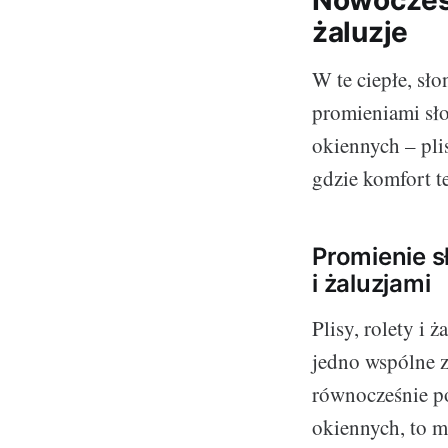
Nowoczesne
żaluzje
W te ciepłe, sł
promieniami sło
okiennych – plis
gdzie komfort t
Promienie s
i żaluzjami
Plisy, rolety i 
jedno wspólne z
równocześnie po
okiennych, to m