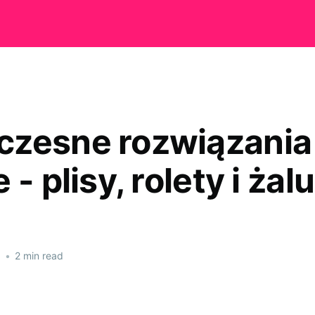
zesne rozwiązania
 - plisy, rolety i żal
5
•
2 min read