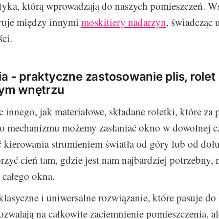
etyka, którą wprowadzają do naszych pomieszczeń. Ws
eruje między innymi
moskitiery nadarzyn
, świadcząc 
ci.
a - praktyczne zastosowanie plis, rolet i
ym wnętrzu
c innego, jak materiałowe, składane roletki, które za
go mechanizmu możemy zasłaniać okno w dowolnej cz
kierowania strumieniem światła od góry lub od dołu
zyć cień tam, gdzie jest nam najbardziej potrzebny, 
c całego okna.
klasyczne i uniwersalne rozwiązanie, które pasuje d
ozwalają na całkowite zaciemnienie pomieszczenia, al