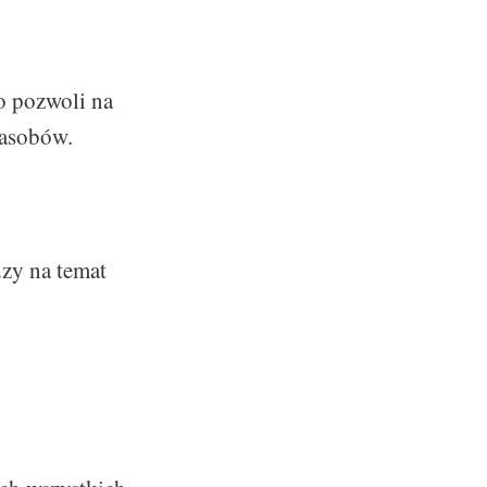
o pozwoli na
zasobów.
dzy na temat