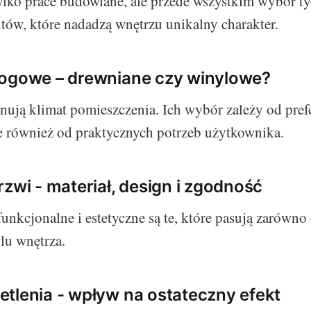
ylko prace budowlane, ale przede wszystkim wybór t
tów, które nadadzą wnętrzu unikalny charakter.
łogowe – drewniane czy winylowe?
nują klimat pomieszczenia. Ich wybór zależy od pref
le również od praktycznych potrzeb użytkownika.
rzwi - materiał, design i zgodność
funkcjonalne i estetyczne są te, które pasują zarówno 
lu wnętrza.
tlenia - wpływ na ostateczny efekt