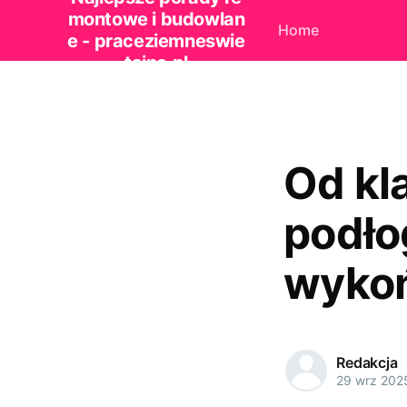
montowe i budowlan
Home
e - praceziemneswie
tajno.pl
Od kl
podło
wykoń
Redakcja
29 wrz 202