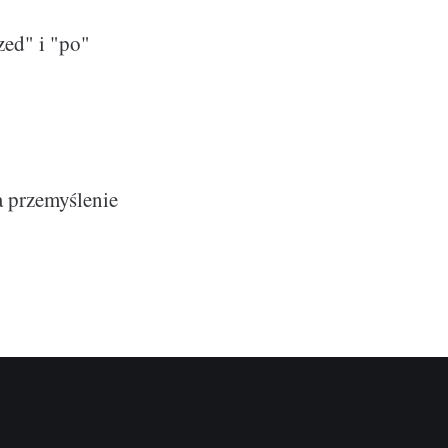
zed" i "po"
 przemyślenie