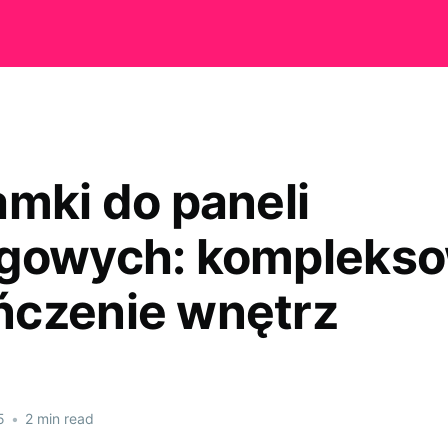
amki do paneli
gowych: kompleks
czenie wnętrz
5
•
2 min read