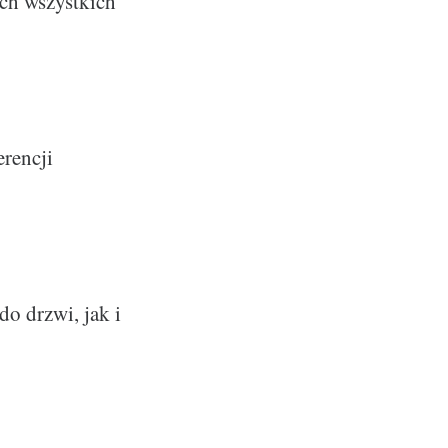
ych wszystkich
erencji
do drzwi, jak i