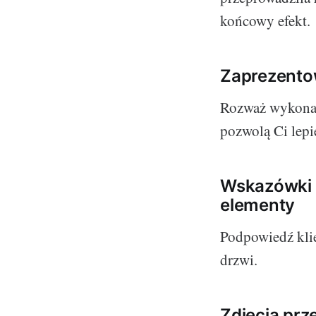
końcowy efekt.
Zaprezento
Rozważ wykonani
pozwolą Ci lepi
Wskazówki d
elementy
Podpowiedź kli
drzwi.
Zdjęcia prz