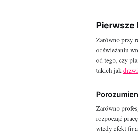
Pierwsze 
Zarówno przy r
odświeżaniu wnę
od tego, czy pl
takich jak
drzwi
Porozumieni
Zarówno profes
rozpocząć pracę
wtedy efekt fin