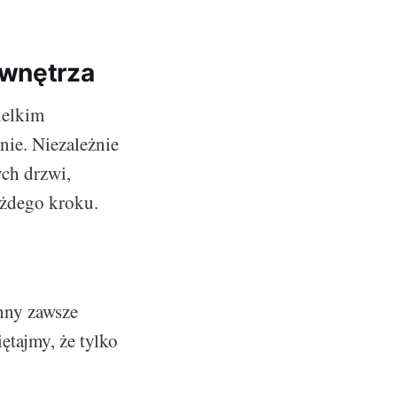
 wnętrza
ielkim
nie. Niezależnie
ych drzwi,
ażdego kroku.
nny zawsze
ętajmy, że tylko