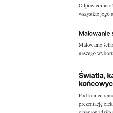
Odpowiednie ośw
wszystkie jego a
Malowanie ś
Malowanie ścian
naszego wyboru 
Światła, 
końcowyc
Pod koniec remo
prezentację efe
przeprowadziła 