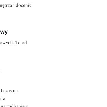
nętrza i docenić
owy
iowych. To od
w
ł czas na
óra
 na zadbanie o