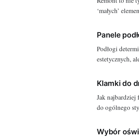
Remont to nie t
‘małych’ elemen
Panele pod
Podłogi determi
estetycznych, a
Klamki do d
Jak najbardziej 
do ogólnego sty
Wybór oświe