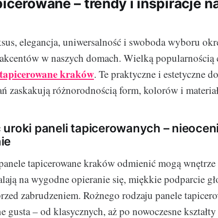
icerowane – trendy i inspiracje n
ksus, elegancja, uniwersalność i swoboda wyboru okr
akcentów w naszych domach. Wielką popularnością c
 tapicerowane kraków
. Te praktyczne i estetyczne d
ń zaskakują różnorodnością form, kolorów i materia
uroki paneli tapicerowanych – nieoceni
ie
 panele tapicerowane kraków odmienić mogą wnętrze 
lają na wygodne opieranie się, miękkie podparcie gł
przed zabrudzeniem. Rożnego rodzaju panele tapicer
ne gusta – od klasycznych, aż po nowoczesne kształty 