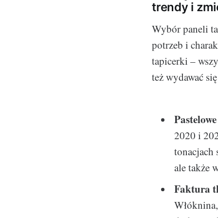
trendy i zmi
Wybór paneli t
potrzeb i chara
tapicerki – wsz
też wydawać się 
Pastelow
2020 i 202
tonacjach
ale także 
Faktura t
Włóknina, 