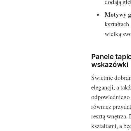
dodają gł
Motywy g
kształtach
wielką swo
Panele tapi
wskazówki
Świetnie dobran
elegancji, a ta
odpowiedniego p
również przydat
resztą wnętrza.
kształtami, a b