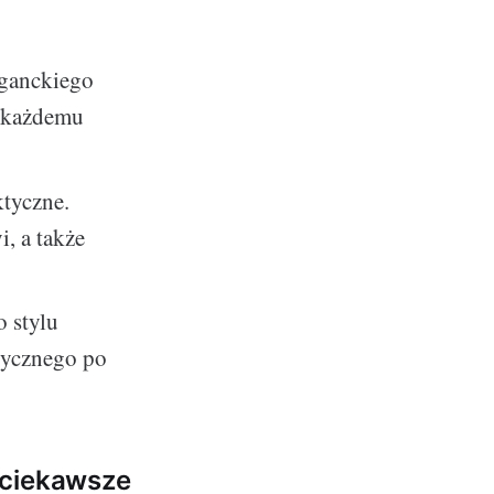
eganckiego
ć każdemu
ktyczne.
, a także
 stylu
tycznego po
jciekawsze