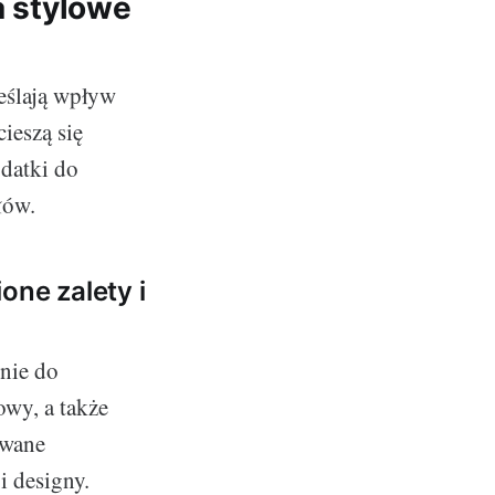
a stylowe
eślają wpływ
ieszą się
odatki do
łów.
one zalety i
nie do
owy, a także
owane
i designy.