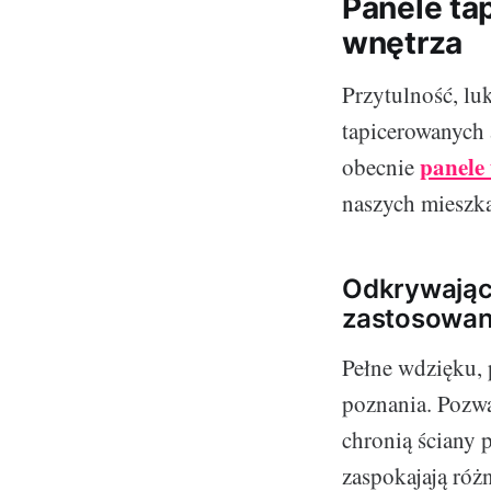
Panele tap
wnętrza
Przytulność, lu
tapicerowanych 
panele
obecnie
naszych mieszka
Odkrywając 
zastosowan
Pełne wdzięku,
poznania. Pozwa
chronią ściany 
zaspokajają róż