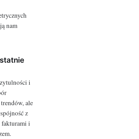
etrycznych
ają nam
statnie
zytulności i
bór
 trendów, ale
 spójność z
fakturami i
rzem.