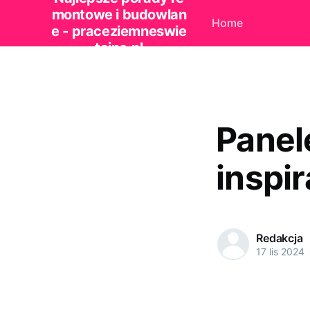
montowe i budowlan
Home
e - praceziemneswie
tajno.pl
Panel
inspi
Redakcja
17 lis 2024