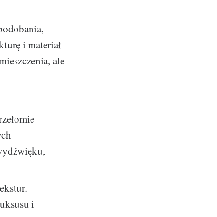
podobania,
turę i materiał
ieszczenia, ale
rzełomie
ych
 wydźwięku,
ekstur.
luksusu i