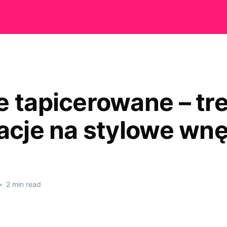
e tapicerowane – tre
racje na stylowe wn
•
2 min read