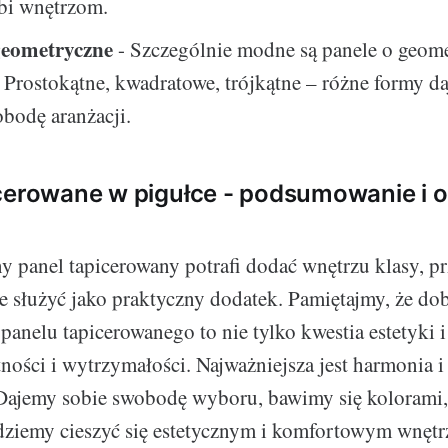
ębi wnętrzom.
eometryczne
- Szczególnie modne są panele o geom
. Prostokątne, kwadratowe, trójkątne – różne formy d
bodę aranżacji.
cerowane w pigułce - podsumowanie i o
y panel tapicerowany potrafi dodać wnętrzu klasy, pr
kże służyć jako praktyczny dodatek. Pamiętajmy, że do
anelu tapicerowanego to nie tylko kwestia estetyki i
ności i wytrzymałości. Najważniejsza jest harmonia i
 Dajemy sobie swobodę wyboru, bawimy się kolorami, 
ędziemy cieszyć się estetycznym i komfortowym wnęt