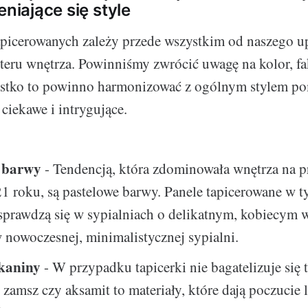
eniające się style
apicerowanych zależy przede wszystkim od naszego u
kteru wnętrza. Powinniśmy zwrócić uwagę na kolor, fak
ystko to powinno harmonizować z ogólnym stylem pom
ciekawe i intrygujące.
e barwy
- Tendencją, która zdominowała wnętrza na p
1 roku, są pastelowe barwy. Panele tapicerowane w t
 sprawdzą się w sypialniach o delikatnym, kobiecym
w nowoczesnej, minimalistycznej sypialni.
kaniny
- W przypadku tapicerki nie bagatelizuje się t
zamsz czy aksamit to materiały, które dają poczucie 