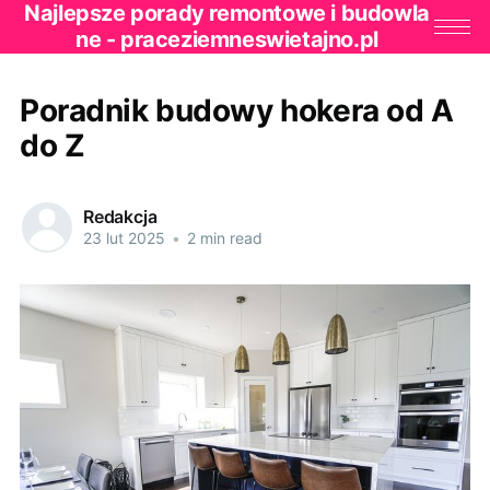
Najlepsze porady remontowe i budowla
ne - praceziemneswietajno.pl
Poradnik budowy hokera od A
do Z
Redakcja
23 lut 2025
•
2 min read