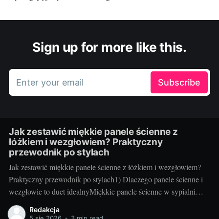
Sign up for more like this.
Enter your email
Subscribe
Jak zestawić miękkie panele ścienne z
łóżkiem i wezgłowiem? Praktyczny
przewodnik po stylach
Jak zestawić miękkie panele ścienne z łóżkiem i wezgłowiem?
Praktyczny przewodnik po stylach1) Dlaczego panele ścienne i
wezgłowie to duet idealnyMiękkie panele ścienne w sypialni
robią dwie rzeczy naraz: budują przytulny klimat i działają
Redakcja
praktycznie. Tłumią hałas, ocieplają ścianę odczuwalnie w
5 sie 2026
•
3 min read