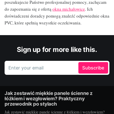
poszukujecie Państwo profesjonalnej pomocy, zachęcam
do zapoznania się z ofertą
okna michałowice
. Ich
doświadczeni doradcy pomogą znaleźć odpowiednie okna
PVC, które spełnią wszystkie oczekiwania.
Sign up for more like this.
Enter your email
Subscribe
Jak zestawić miękkie panele ścienne z
łóżkiem i wezgłowiem? Praktyczny
przewodnik po stylach
Jak zestawić miękkie panele ścienne z łóżkiem i wezgłowiem?