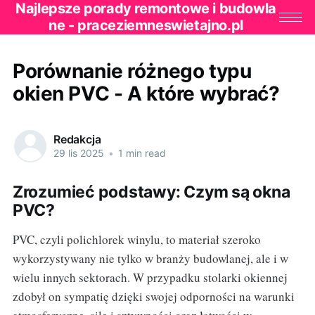
Najlepsze porady remontowe i budowla
ne - praceziemneswietajno.pl
Porównanie różnego typu
okien PVC - A które wybrać?
Redakcja
29 lis 2025
•
1 min read
Zrozumieć podstawy: Czym są okna
PVC?
PVC, czyli polichlorek winylu, to materiał szeroko
wykorzystywany nie tylko w branży budowlanej, ale i w
wielu innych sektorach. W przypadku stolarki okiennej
zdobył on sympatię dzięki swojej odporności na warunki