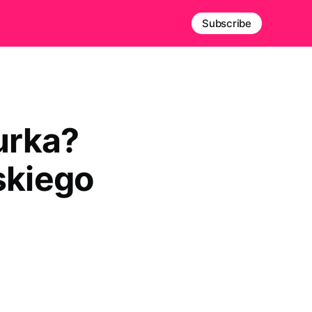
Subscribe
urka?
skiego