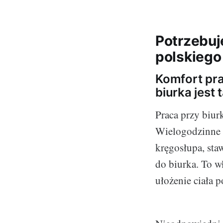
Potrzebuj
polskiego
Komfort pra
biurka jest 
Praca przy biur
Wielogodzinne s
kręgosłupa, sta
do biurka. To w
ułożenie ciała p