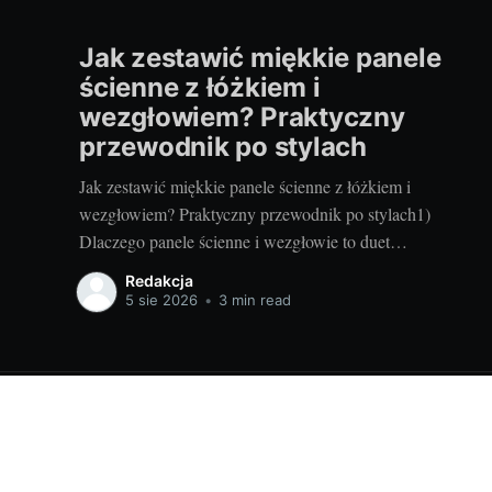
Jak zestawić miękkie panele
ścienne z łóżkiem i
wezgłowiem? Praktyczny
przewodnik po stylach
Jak zestawić miękkie panele ścienne z łóżkiem i
wezgłowiem? Praktyczny przewodnik po stylach1)
Dlaczego panele ścienne i wezgłowie to duet
idealnyMiękkie panele ścienne w sypialni robią dwie
Redakcja
rzeczy naraz: budują przytulny klimat i działają
5 sie 2026
•
3 min read
praktycznie. Tłumią hałas, ocieplają ścianę odczuwalnie
w dotyku, poprawiają komfort oparcia oraz zwiększają
bezpieczeństwo – to szczególnie
Najlepsze porady remontowe i budowlane - praceziemneswieta