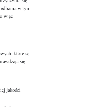
przyczynia się
niedbania w tym
o więc
owych, które są
prawdzają się
ej jakości