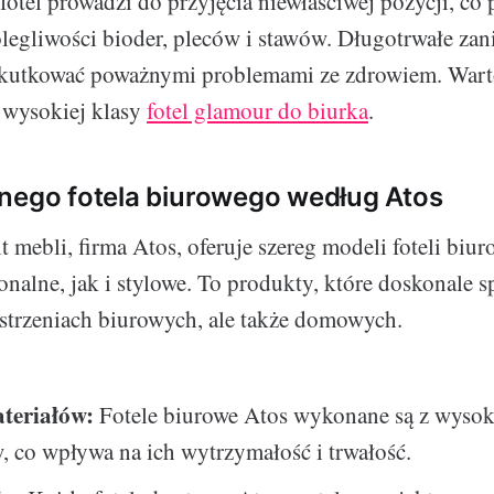
otel prowadzi do przyjęcia niewłaściwej pozycji, co 
legliwości bioder, pleców i stawów. Długotrwałe za
skutkować poważnymi problemami ze zdrowiem. Wart
 wysokiej klasy
fotel glamour do biurka
.
nego fotela biurowego według Atos
 mebli, firma Atos, oferuje szereg modeli foteli biur
nalne, jak i stylowe. To produkty, które doskonale s
estrzeniach biurowych, ale także domowych.
teriałów:
Fotele biurowe Atos wykonane są z wysoki
, co wpływa na ich wytrzymałość i trwałość.