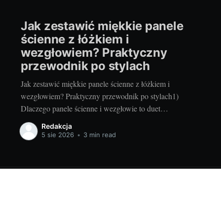
Jak zestawić miękkie panele
ścienne z łóżkiem i
wezgłowiem? Praktyczny
przewodnik po stylach
Jak zestawić miękkie panele ścienne z łóżkiem i
wezgłowiem? Praktyczny przewodnik po stylach1)
Dlaczego panele ścienne i wezgłowie to duet
idealnyMiękkie panele ścienne w sypialni robią dwie
Redakcja
rzeczy naraz: budują przytulny klimat i działają
5 sie 2026
•
3 min read
praktycznie. Tłumią hałas, ocieplają ścianę odczuwalnie
w dotyku, poprawiają komfort oparcia oraz zwiększają
bezpieczeństwo – to szczególnie
jno.pl
© 2026