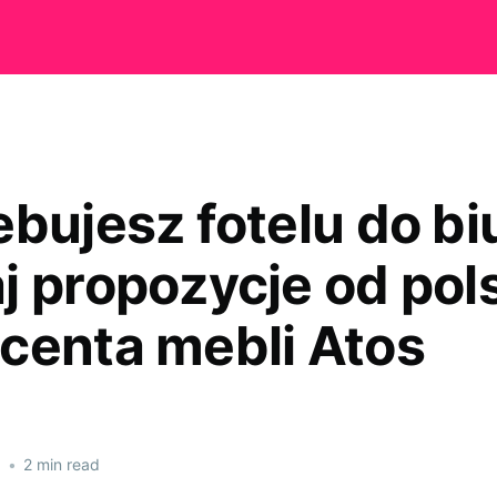
ebujesz fotelu do bi
j propozycje od pol
centa mebli Atos
6
•
2 min read