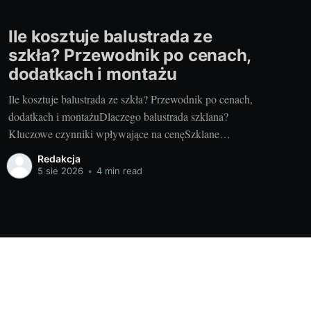
Ile kosztuje balustrada ze
szkła? Przewodnik po cenach,
dodatkach i montażu
Ile kosztuje balustrada ze szkła? Przewodnik po cenach,
dodatkach i montażuDlaczego balustrada szklana?
Kluczowe czynniki wpływające na cenęSzklane
balustrady łączą bezpieczeństwo, lekkość wizualną i
Redakcja
łatwość utrzymania. Na końcową cenę wpływają przede
5 sie 2026
•
4 min read
wszystkim: rodzaj szkła i jego grubość, system montażu,
miejsce zastosowania (wewnątrz/zewnątrz), długość i
skomplikowanie odcinków, a także dodatki
Powered by Ghost