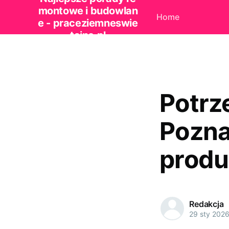
montowe i budowlan
Home
e - praceziemneswie
tajno.pl
Potrz
Pozna
produ
Redakcja
29 sty 202