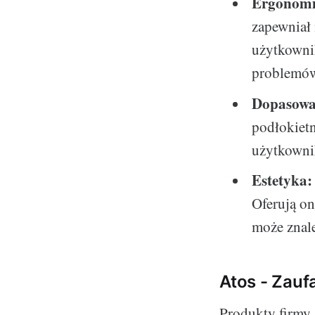
Ergonomi
zapewniał
użytkownik
problemów
Dopasowa
podłokiet
użytkowni
Estetyka:
Oferują on
może znale
Atos - Zaufa
Produkty firmy 