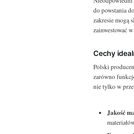
Nieodpowiedni f
do powstania do
zakresie mogą 
zainwestować w
Cechy ideal
Polski producent
zarówno funkcjo
nie tylko w prz
Jakość ma
materiałów