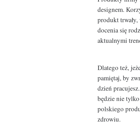
designem. Korzy
produkt trwały,
docenia się rod
aktualnymi tren
Dlatego też, jeż
pamiętaj, by zw
dzień pracujesz.
będzie nie tylk
polskiego produ
zdrowiu.