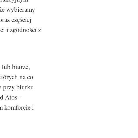
 że wybieramy
raz częściej
ci i zgodności z
 lub biurze,
których na co
a przy biurku
d Atos -
m komforcie i