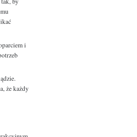
tak, by
temu
nikać
oparciem i
potrzeb
ądzie.
a, że każdy
atrakcyjnym