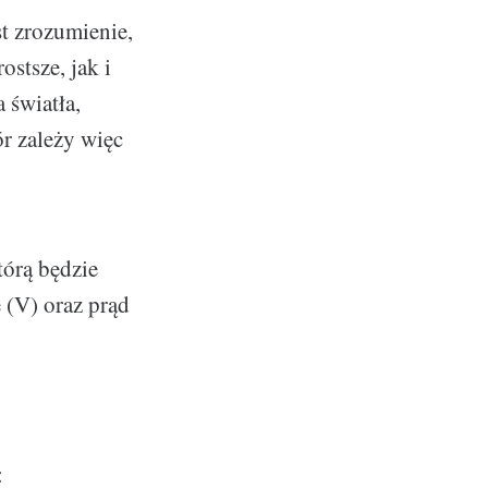
t zrozumienie,
stsze, jak i
 światła,
r zależy więc
tórą będzie
 (V) oraz prąd
: