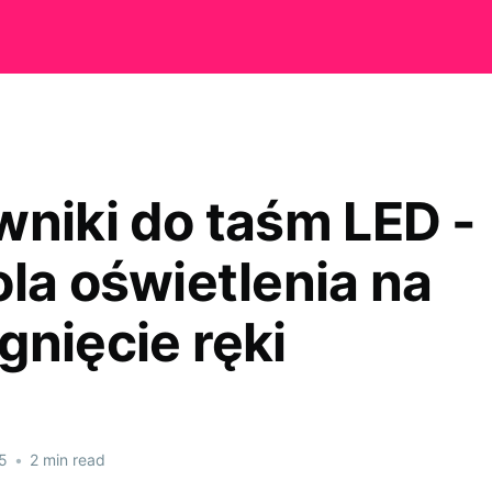
wniki do taśm LED -
ola oświetlenia na
gnięcie ręki
5
•
2 min read