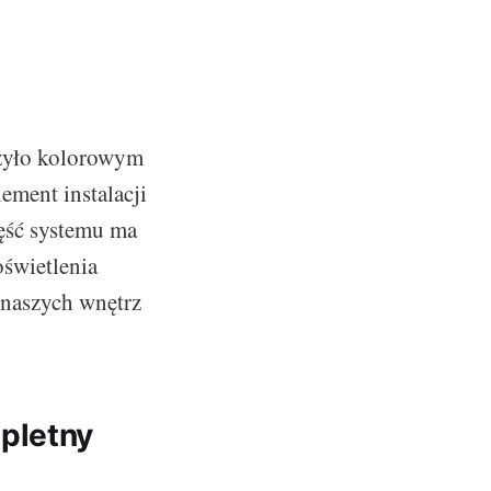
czyło kolorowym
ement instalacji
zęść systemu ma
oświetlenia
 naszych wnętrz
pletny