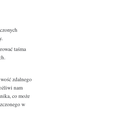
ączonych
y.
erować taśma
ch.
liwość zdalnego
możliwi nam
znika, co może
szczonego w