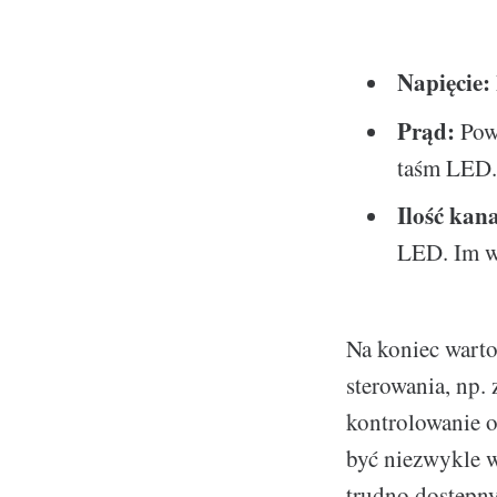
Napięcie:
Prąd:
Powi
taśm LED.
Ilość kan
LED. Im w
Na koniec warto
sterowania, np.
kontrolowanie o
być niezwykle 
trudno dostępny