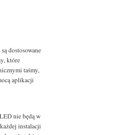
o
e są dostosowane
y, które
nicznymi taśmy,
ocą aplikacji
y LED nie będą w
każdej instalacji