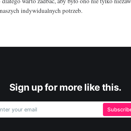
- dlatego warto zadbać, aby było ono nie tylko niezaw
naszych indywidualnych potrzeb.
Sign up for more like this.
nter your email
Subscrib