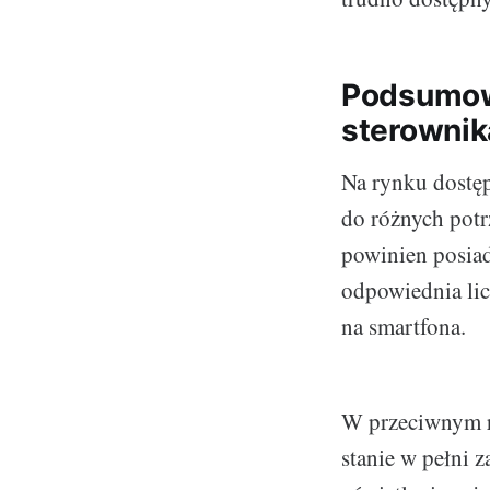
Podsumowa
sterownik
Na rynku dostęp
do różnych pot
powinien posiad
odpowiednia lic
na smartfona.
W przeciwnym ra
stanie w pełni z