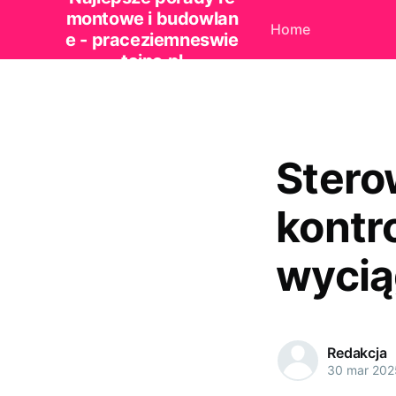
montowe i budowlan
Home
e - praceziemneswie
tajno.pl
Stero
kontr
wycią
Redakcja
30 mar 202