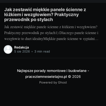
Jak zestawić miękkie panele ścienne z
łóżkiem i wezgłowiem? Praktyczny
przewodnik po stylach
Jak zestawić miękkie panele ścienne z łóżkiem i wezgłowiem?
Praktyczny przewodnik po stylach1) Dlaczego panele ścienne i
wezgłowie to duet idealnyMiękkie panele ścienne w sypialni
robią dwie rzeczy naraz: budują przytulny klimat i działają
Redakcja
praktycznie. Tłumią hałas, ocieplają ścianę odczuwalnie w
5 sie 2026
•
3 min read
dotyku, poprawiają komfort oparcia oraz zwiększają
bezpieczeństwo – to szczególnie
Najlepsze porady remontowe i budowlane -
praceziemneswietajno.pl
© 2026
Powered by Ghost