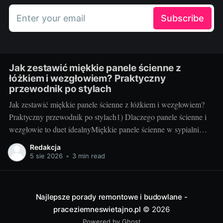
Enter your email
Subscribe
Jak zestawić miękkie panele ścienne z
łóżkiem i wezgłowiem? Praktyczny
przewodnik po stylach
Jak zestawić miękkie panele ścienne z łóżkiem i wezgłowiem?
Praktyczny przewodnik po stylach1) Dlaczego panele ścienne i
wezgłowie to duet idealnyMiękkie panele ścienne w sypialni
robią dwie rzeczy naraz: budują przytulny klimat i działają
Redakcja
praktycznie. Tłumią hałas, ocieplają ścianę odczuwalnie w
5 sie 2026
•
3 min read
dotyku, poprawiają komfort oparcia oraz zwiększają
bezpieczeństwo – to szczególnie
Najlepsze porady remontowe i budowlane -
praceziemneswietajno.pl
© 2026
Powered by Ghost