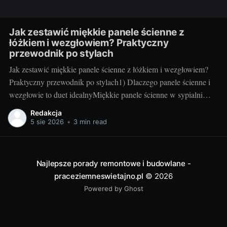
Jak zestawić miękkie panele ścienne z
łóżkiem i wezgłowiem? Praktyczny
przewodnik po stylach
Jak zestawić miękkie panele ścienne z łóżkiem i wezgłowiem?
Praktyczny przewodnik po stylach1) Dlaczego panele ścienne i
wezgłowie to duet idealnyMiękkie panele ścienne w sypialni
robią dwie rzeczy naraz: budują przytulny klimat i działają
Redakcja
praktycznie. Tłumią hałas, ocieplają ścianę odczuwalnie w
5 sie 2026
•
3 min read
dotyku, poprawiają komfort oparcia oraz zwiększają
bezpieczeństwo – to szczególnie
Najlepsze porady remontowe i budowlane -
praceziemneswietajno.pl
© 2026
Powered by Ghost