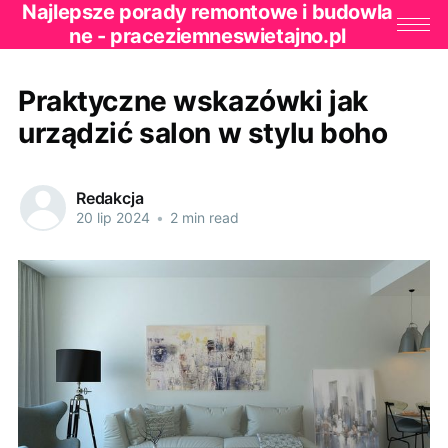
Najlepsze porady remontowe i budowla
ne - praceziemneswietajno.pl
Praktyczne wskazówki jak
urządzić salon w stylu boho
Redakcja
20 lip 2024
•
2 min read