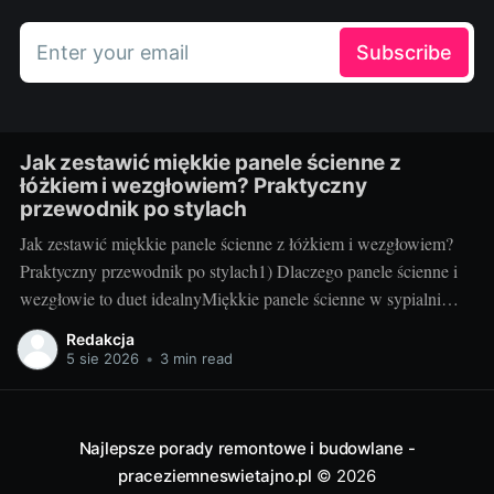
Enter your email
Subscribe
Jak zestawić miękkie panele ścienne z
łóżkiem i wezgłowiem? Praktyczny
przewodnik po stylach
Jak zestawić miękkie panele ścienne z łóżkiem i wezgłowiem?
Praktyczny przewodnik po stylach1) Dlaczego panele ścienne i
wezgłowie to duet idealnyMiękkie panele ścienne w sypialni
robią dwie rzeczy naraz: budują przytulny klimat i działają
Redakcja
praktycznie. Tłumią hałas, ocieplają ścianę odczuwalnie w
5 sie 2026
•
3 min read
dotyku, poprawiają komfort oparcia oraz zwiększają
bezpieczeństwo – to szczególnie
Najlepsze porady remontowe i budowlane -
praceziemneswietajno.pl
© 2026