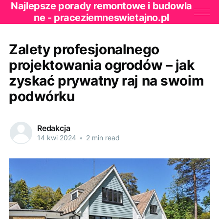
Najlepsze porady remontowe i budowla
ne - praceziemneswietajno.pl
Zalety profesjonalnego
projektowania ogrodów – jak
zyskać prywatny raj na swoim
podwórku
Redakcja
14 kwi 2024
•
2 min read